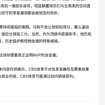
球场另一端扼杀进攻，彻底颠覆球员们与生俱来的空间直
队防守的零星漏洞都会被他及时弥补。
赛持续面临的难题。马刺不会让他轻松得分，要么逼迫
）接应分球投三分。当然，作为顶级中距离射手，他仍有
筑、历史级护框怪物坐镇的特殊城墙。
场你需要真正证明MVP的含金量。
。版权所有。本内容仅供娱乐，CBS体育不对信息准确性及赛事结果
商业内容，CBS体育可能通过站内链接获利。