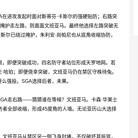
在进攻发起时面对斯蒂芬·卡斯尔的强硬贴防；右路突
因掩护走左路，则直面文班亚马。最终他选择左路突破无
卡斯尔已绕过掩护，朱利安·尚帕尼也从底角收缩协防，
艰，即便突破成功，四名防守者站位形成天罗地网。若
伦·哈珀；即便侥幸突破，文班亚马仍在禁区守株待兔。
么强投。SGA选择后者，未果。
A走右路——猜猜谁在等候？文班亚马。卡森·华莱士
防者全部收缩，形成45度角的人墙。无论亚历山大选择
，文班亚马从禁区另一侧飞身封堵，不仅破坏其投篮，