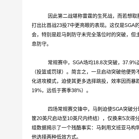
因此第二战堪称雷霆的生死战，而若想取胜，
打出比首战23投7中更亮眼的表现。这仅是SG
会，特别是趁马刺防守未完全落位时的突破，但
息防守。
常规赛中，SGA场均18.8次突破，37.9%
（投篮或罚球）。简言之，一旦启动突破他便势
化进攻模式，迫使其更多选择跳投，效率因而暴跌
19%，远低于赛季38%）。
四场常规赛交锋中，马刺迫使SGA突破分球率
筐20英尺启动至10英尺内终结），仅换来5次得
组数据揭示了一个残酷事实：马刺用文班亚马构筑
他选择两种低效方式。