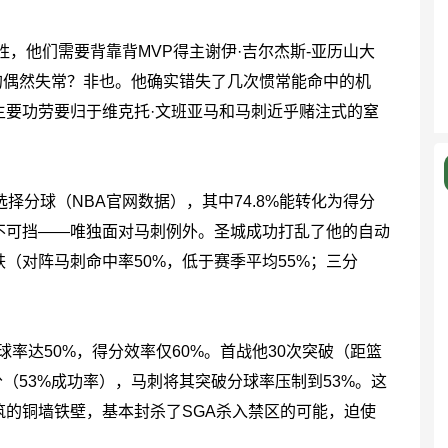
他们需要背靠背MVP得主谢伊·吉尔杰斯-亚历山大
A的偶然失常？非也。他确实错失了几次惯常能命中的机
主要功劳要归于维克托·文班亚马和马刺近乎赌注式的窒
选择分球（NBA官网数据），其中74.8%能转化为得分
不可挡——唯独面对马刺例外。圣城成功打乱了他的自动
（对阵马刺命中率50%，低于赛季平均55%；三分
达50%，得分效率仅60%。首战他30次突破（距篮
分（53%成功率），马刺将其突破分球率压制到53%。这
的铜墙铁壁，基本封杀了SGA杀入禁区的可能，迫使