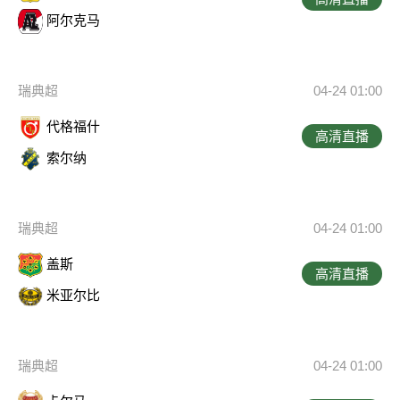
阿尔克马
瑞典超
04-24 01:00
代格福什
高清直播
索尔纳
瑞典超
04-24 01:00
盖斯
高清直播
米亚尔比
瑞典超
04-24 01:00