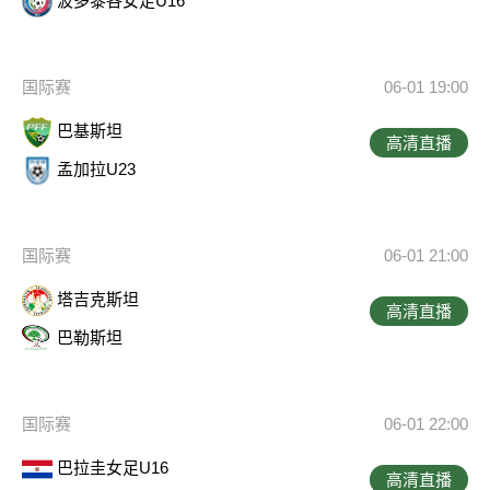
波多黎各女足U16
国际赛
06-01 19:00
巴基斯坦
高清直播
孟加拉U23
国际赛
06-01 21:00
塔吉克斯坦
高清直播
巴勒斯坦
国际赛
06-01 22:00
巴拉圭女足U16
高清直播