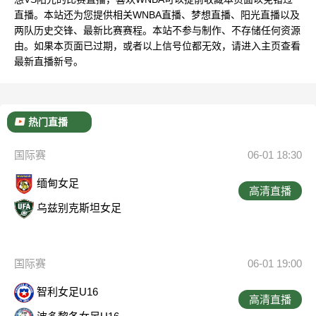
直播。本站还为您提供相关WNBA直播、梦想直播、阳光直播以及
两队历史交锋、最新比赛赛程。本站不参与制作、不存储任何资源
由。如果本页面已过期，或者以上信号位都无效，请进入主页查看
最新直播新号。
热门直播
国际赛
06-01 18:30
缅甸女足
高清直播
乌兹别克斯坦女足
国际赛
06-01 19:00
智利女足U16
高清直播