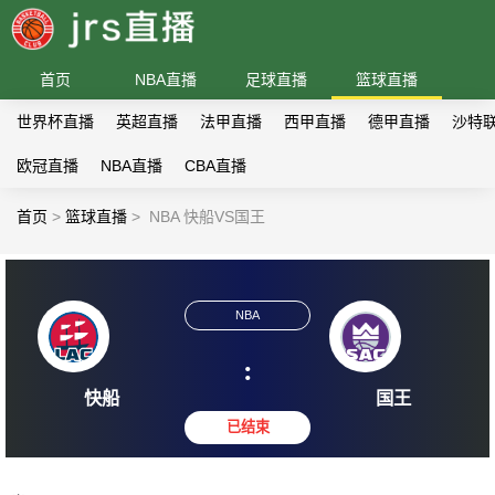
首页
NBA直播
足球直播
篮球直播
世界杯直播
英超直播
法甲直播
西甲直播
德甲直播
沙特
欧冠直播
NBA直播
CBA直播
首页
>
篮球直播
>
NBA 快船VS国王
NBA
:
快船
国