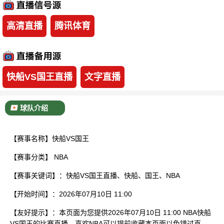
已结束
高清直播
腾讯体育
快船VS国王直播
文字直播
球队介绍
【赛事名称】快船VS国王
【赛事分类】
NBA
【赛事关键词】：快船VS国王直播、快船、国王、NBA
【开始时间】：2026年07月10日 11:00
【友好提示】：本页面为您提供2026年07月10日 11:00 NBA快船
VS国王的比赛直播，喜欢NBA可以提前收藏本页面以免错过直