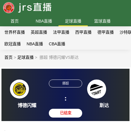
首页
NBA直播
足球直播
篮球直播
世界杯直播
英超直播
法甲直播
西甲直播
德甲直播
沙特
欧冠直播
NBA直播
CBA直播
首页
>
足球直播
>
挪超 博德闪耀VS斯达
挪超
:
博德闪耀
斯