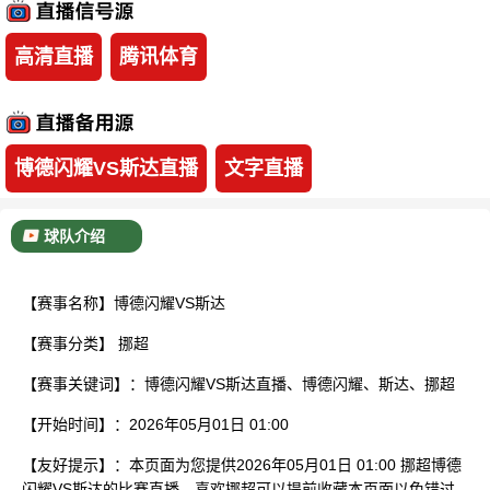
已结束
高清直播
腾讯体育
博德闪耀VS斯达直播
文字直播
球队介绍
【赛事名称】博德闪耀VS斯达
【赛事分类】
挪超
【赛事关键词】：博德闪耀VS斯达直播、博德闪耀、斯达、挪超
【开始时间】：2026年05月01日 01:00
【友好提示】：本页面为您提供2026年05月01日 01:00 挪超博德
闪耀VS斯达的比赛直播，喜欢挪超可以提前收藏本页面以免错过