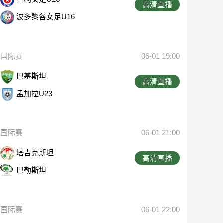
高清直播
波多黎各女足U16
国际赛
06-01 19:00
巴基斯坦
高清直播
孟加拉U23
国际赛
06-01 21:00
塔吉克斯坦
高清直播
巴勒斯坦
国际赛
06-01 22:00