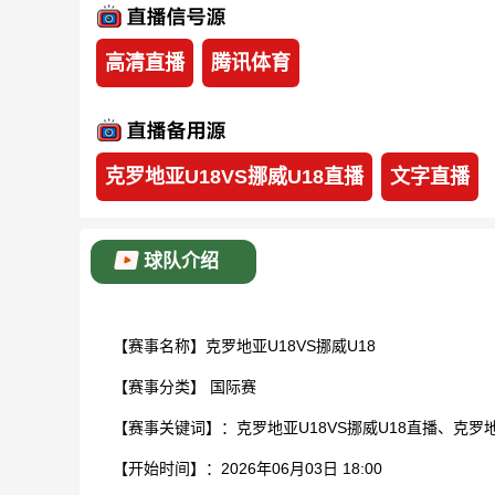
高清直播
腾讯体育
克罗地亚U18VS挪威U18直播
文字直播
球队介绍
【赛事名称】克罗地亚U18VS挪威U18
【赛事分类】
国际赛
【赛事关键词】：克罗地亚U18VS挪威U18直播、克罗地
【开始时间】：2026年06月03日 18:00