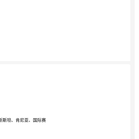
斯斯坦、肯尼亚、国际赛