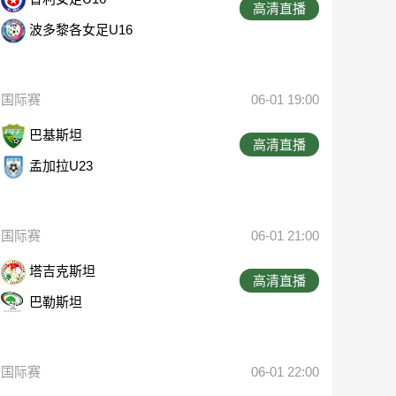
高清直播
波多黎各女足U16
国际赛
06-01 19:00
巴基斯坦
高清直播
孟加拉U23
国际赛
06-01 21:00
塔吉克斯坦
高清直播
巴勒斯坦
国际赛
06-01 22:00