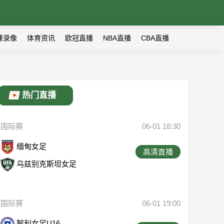
球录像
体育资讯
欧冠直播
NBA直播
CBA直播
热门直播
国际赛
06-01 18:30
缅甸女足
高清直播
乌兹别克斯坦女足
国际赛
06-01 19:00
智利女足U16