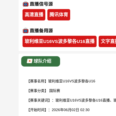
高清直播
腾讯体育
玻利维亚U16VS波多黎各U16直播
文字直
球队介绍
【赛事名称】玻利维亚U16VS波多黎各U16
【赛事分类】
国际赛
【赛事关键词】：玻利维亚U16VS波多黎各U16直播、
【开始时间】：2026年06月02日 02:30