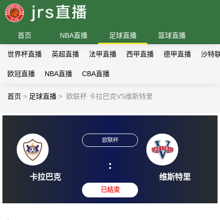
首页
NBA直播
足球直播
篮球直播
世界杯直播
英超直播
法甲直播
西甲直播
德甲直播
沙特
欧冠直播
NBA直播
CBA直播
首页
>
足球直播
>
欧联杯 卡拉巴克VS维斯特里
欧联杯
:
卡拉巴克
维斯