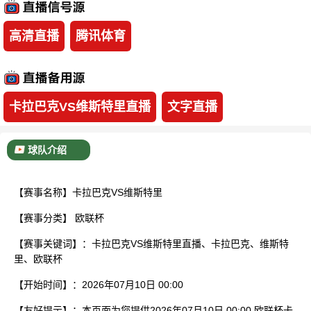
已结束
高清直播
腾讯体育
卡拉巴克VS维斯特里直播
文字直播
球队介绍
【赛事名称】卡拉巴克VS维斯特里
【赛事分类】
欧联杯
【赛事关键词】：卡拉巴克VS维斯特里直播、卡拉巴克、维斯特
里、欧联杯
【开始时间】：2026年07月10日 00:00
【友好提示】：本页面为您提供2026年07月10日 00:00 欧联杯卡