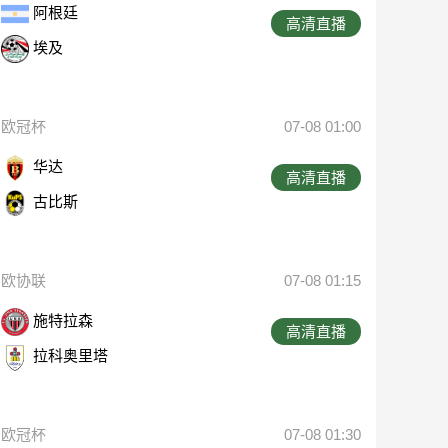
阿根廷
高清直播
埃及
欧冠杯
07-08 01:00
华达
高清直播
古比斯
欧协联
07-08 01:15
施特拉森
高清直播
拉科奥里塔
欧冠杯
07-08 01:30