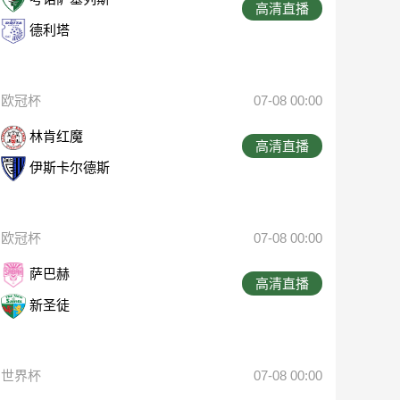
高清直播
德利塔
欧冠杯
07-08 00:00
林肯红魔
高清直播
伊斯卡尔德斯
欧冠杯
07-08 00:00
萨巴赫
高清直播
新圣徒
世界杯
07-08 00:00