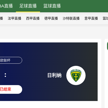
BA直播
足球直播
篮球直播
播
法甲直播
西甲直播
德甲直播
沙特联直播
意甲直播
篮
欧联杯
:
日利纳
已结束