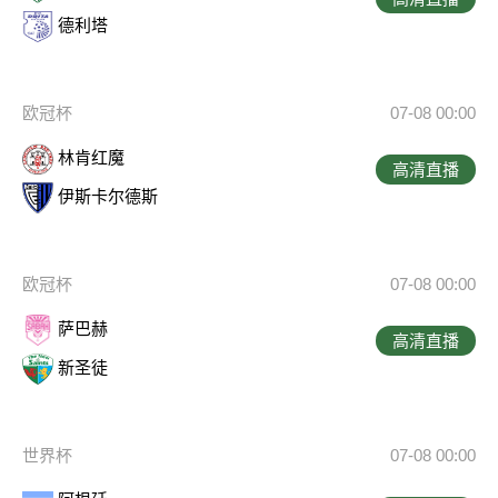
德利塔
欧冠杯
07-08 00:00
林肯红魔
高清直播
伊斯卡尔德斯
欧冠杯
07-08 00:00
萨巴赫
高清直播
新圣徒
世界杯
07-08 00:00