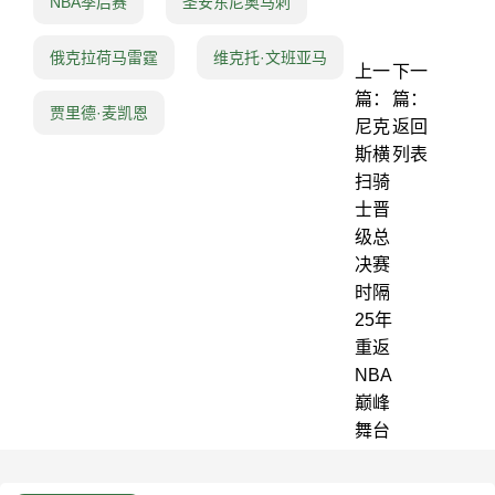
NBA季后赛
圣安东尼奥马刺
俄克拉荷马雷霆
维克托·文班亚马
上一
下一
篇：
篇：
贾里德·麦凯恩
尼克
返回
斯横
列表
扫骑
士晋
级总
决赛
时隔
25年
重返
NBA
巅峰
舞台