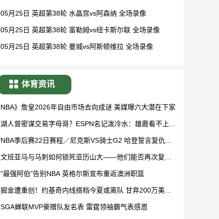
05月25日 英超第38轮 水晶宫vs阿森纳 全场录像
05月25日 英超第38轮 富勒姆vs纽卡斯尔联 全场录像
05月25日 英超第38轮 曼城vs阿斯顿维拉 全场录像
体育资讯
NBA》詹皇2026年自由市场去向成谜 美媒曝六大潜在下家
湖人曾密谋交易字母哥？ESPN名记泼冷水：雄鹿看不上
除非送走里夫斯
NBA季后赛22日赛程／尼克斯VS骑士G2 哈登誓言复仇力
争扳平比分
文班亚马与马刺如何锁死亚历山大——他们能否再次复制
这一战术？
"最强阿伯"告别NBA 英格尔斯宣布重返澳洲职篮
掘金遭重创！约基奇内线搭档今夏或离队 甘弃200万美元
也要重返欧洲
SGA蝉联MVP豪赠队友名表 雷霆领袖霸气表感恩