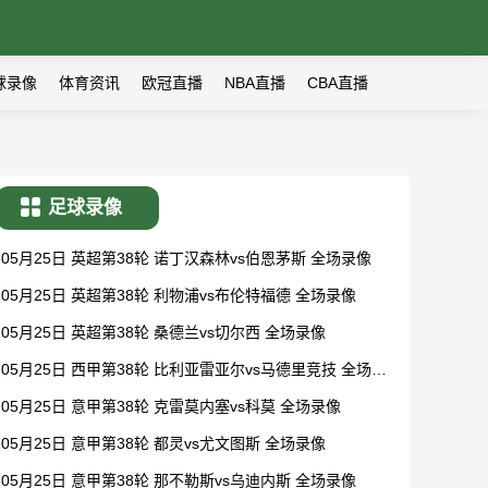
球录像
体育资讯
欧冠直播
NBA直播
CBA直播
足球录像
05月25日 英超第38轮 诺丁汉森林vs伯恩茅斯 全场录像
05月25日 英超第38轮 利物浦vs布伦特福德 全场录像
05月25日 英超第38轮 桑德兰vs切尔西 全场录像
05月25日 西甲第38轮 比利亚雷亚尔vs马德里竞技 全场录
像
05月25日 意甲第38轮 克雷莫内塞vs科莫 全场录像
05月25日 意甲第38轮 都灵vs尤文图斯 全场录像
05月25日 意甲第38轮 那不勒斯vs乌迪内斯 全场录像