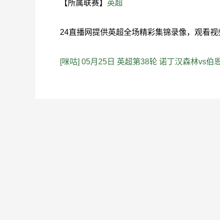
【所属联赛】
英超
24直播网提供英超全场精彩集锦录像，观看视
[咪咕] 05月25日 英超第38轮 诺丁汉森林vs