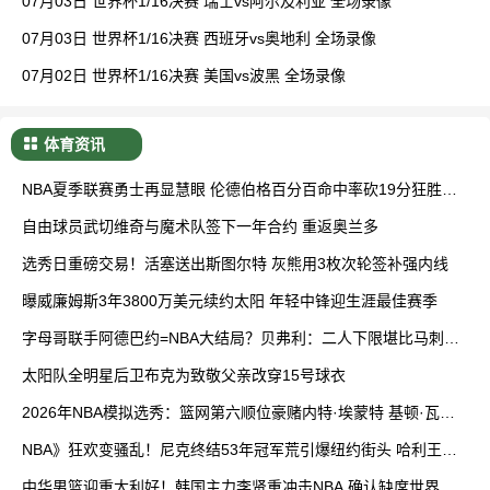
07月03日 世界杯1/16决赛 瑞士vs阿尔及利亚 全场录像
07月03日 世界杯1/16决赛 西班牙vs奥地利 全场录像
07月02日 世界杯1/16决赛 美国vs波黑 全场录像
体育资讯
NBA夏季联赛勇士再显慧眼 伦德伯格百分百命中率砍19分狂胜湖
人
自由球员武切维奇与魔术队签下一年合约 重返奥兰多
选秀日重磅交易！活塞送出斯图尔特 灰熊用3枚次轮签补强内线
曝威廉姆斯3年3800万美元续约太阳 年轻中锋迎生涯最佳赛季
字母哥联手阿德巴约=NBA大结局？贝弗利：二人下限堪比马刺双
塔
太阳队全明星后卫布克为致敬父亲改穿15号球衣
2026年NBA模拟选秀：篮网第六顺位豪赌内特·埃蒙特 基顿·瓦格
勒顺位下滑
NBA》狂欢变骚乱！尼克终结53年冠军荒引爆纽约街头 哈利王子
观战意外抢镜
中华男篮迎重大利好！韩国主力李贤重冲击NBA 确认缺席世界杯